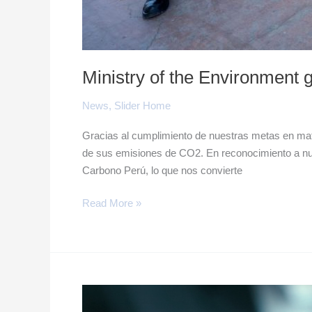
Ministry of the Environment g
News
,
Slider Home
Gracias al cumplimiento de nuestras metas en mate
de sus emisiones de CO2. En reconocimiento a nues
Carbono Perú, lo que nos convierte
Read More »
Important:
Alert