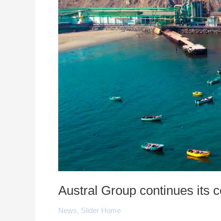
Austral Group continues its 
News
,
Slider Home