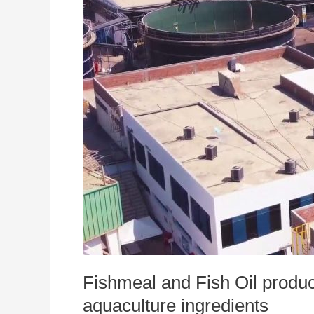
lower
environmental
impact
than
other
aquaculture
ingredients
Fishmeal and Fish Oil produ
aquaculture ingredients