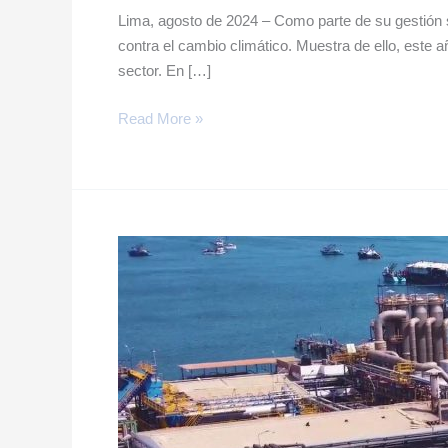
Lima, agosto de 2024 – Como parte de su gestión s
contra el cambio climático. Muestra de ello, este 
sector. En […]
Read More »
Fishmeal
and
Fish
Oil
produced
by
Austral
Group
have