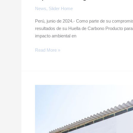
News
,
Slider Home
Perú, junio de 2024.- Como parte de su compromiso 
resultados de su Huella de Carbono Producto para 
impacto ambiental en
Read More »
Ministry
of
the
Environment
gives
us
the