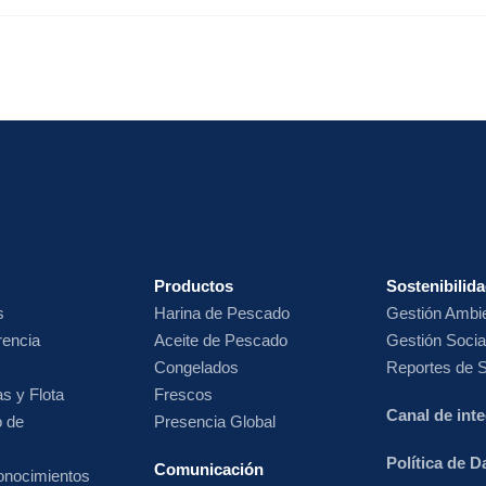
Productos
Sostenibilid
s
Harina de
Pescado
Gestión Ambie
rencia
Aceite de Pescado
Gestión Socia
Congelados
Reportes de S
s y Flota
Frescos
Canal de int
o de
Presencia Global
Política de 
Comunicación
onocimientos