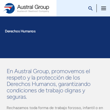
Saltar
al
Austral Group
contenido
Derechos Humanos
En Austral Group, promovemos el
respeto y la protección de los
Derechos Humanos, garantizando
condiciones de trabajo dignas y
seguras.
Rechazamos toda forma de trabajo forzoso, infantil o en