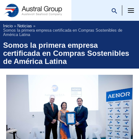
Saltar
al
Austral Group
contenido
Inicio
Noticias
Somos la primera empresa certificada en Compras Sostenibles de
América Latina
Somos la primera empresa
certificada en Compras Sostenibles
de América Latina