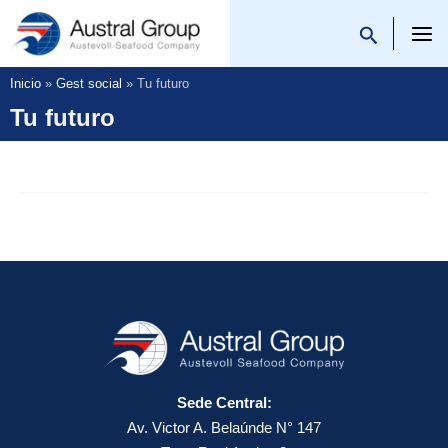
Saltar
al
Austral Group
contenido
Inicio
Gest social
Tu futuro
Tu futuro
Sede Central:
Av. Victor A. Belaúnde N° 147