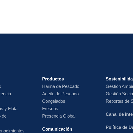
Productos
Sostenibilid
s
Harina de
Pescado
Gestión Ambie
rencia
Aceite de Pescado
Gestión Socia
Congelados
Reportes de S
s y Flota
Frescos
Canal de int
o de
Presencia Global
Política de 
Comunicación
onocimientos