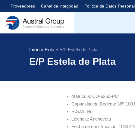
Saltar
Proveedores
Canal de integridad
Política de Datos Persona
al
contenido
Austral Group
Inicio
Flota
E/P Estela de Plata
E/P Estela de Plata
Matrícula: CO-6255-PM
Capacidad de Bodega: 369.100
R.S.W: No
Licencia: Anchoveta
Fecha de construcción: 10/06/1